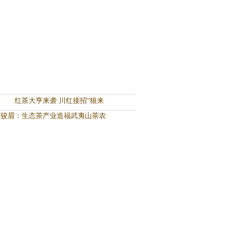
红茶大亨来袭 川红接招“狼来