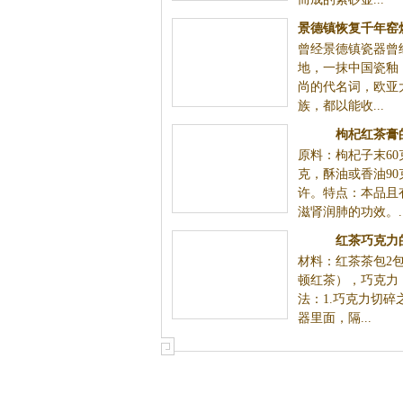
景德镇恢复千年窑
曾经景德镇瓷器曾
地，一抹中国瓷釉
尚的代名词，欧亚
族，都以能收...
枸杞红茶膏
原料：枸杞子末60
克，酥油或香油90
许。特点：本品且
滋肾润肺的功效。..
红茶巧克力
材料：红茶茶包2
顿红茶），巧克力
法：1.巧克力切碎
器里面，隔...