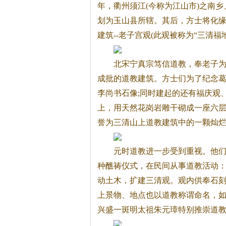
年，衢州须江(今称为江山市)之南
划为玉山县所辖。其后，方士将化
建筑--老子宫观(此观被称为“三清
北宋宁真宗笃信道教，奉老子
成批的道教建筑。方士们为了纪念
李尚书石像;同时建起的还有福庆观
上，用天然花岗岩雕干砌成一座六
誉为三清山上道教建筑中的一颗灿
元时道教进一步受到重视。他
种醮祷仪式，在民间从事道教活动：
动土木，扩建三清观。观内供奉石刻
上景物、地点也以道教称谓命名，如
兴盛一斑明太祖朱元璋特别推崇道