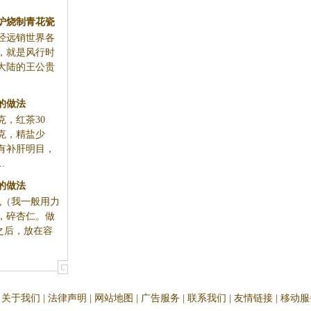
炉烧制青花瓷
经远销世界各
，就是风行时
大陆的王公贵
的做法
克，红茶30
克，精盐少
有补肝明目，
.
的做法
包（我一般用力
，碎杏仁。做
之后，放在容
关于我们
|
法律声明
|
网站地图
|
广告服务
|
联系我们
|
友情链接
|
移动服