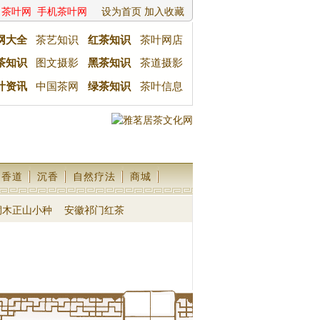
茶叶网
手机茶叶网
设为首页
加入收藏
网大全
茶艺知识
红茶知识
茶叶网店
茶知识
图文摄影
黑茶知识
茶道摄影
叶资讯
中国茶网
绿茶知识
茶叶信息
香道
沉香
自然疗法
商城
桐木正山小种
安徽祁门红茶