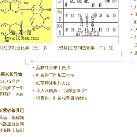
料]红茶制造化学（三） 多
[资料]红茶制造化学（二） 红
酚类物质与红茶品质形成
茶制造中主要酶类活性变化及
作用
荔枝红茶布丁做法
0厘米长异物
红茶饼干的加工方法
步行街经营一
红茶棒冰制作方法
店内来了一对
诗人汪国真：“我愿意像茶”
两瓶统一冰红
猫舌饼、红茶猫舌饼的做法
析紫砂茶具已
成品，都称陶
装饰
的器皿就是陶
砂壶陶土烧制