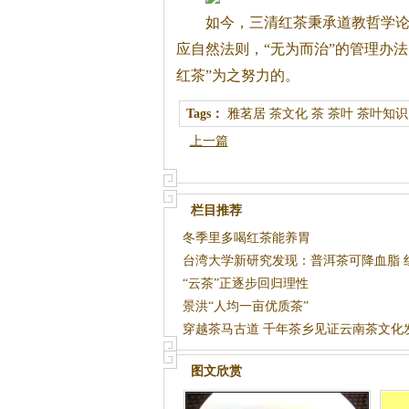
如今，三清
红茶
秉承道教哲学论
应自然法则，“无为而治”的管理办
红茶
”为之努力的。
Tags：
雅茗居
茶文化
茶
茶叶
茶叶知识
上一篇
栏目推荐
冬季里多喝红茶能养胃
台湾大学新研究发现：普洱茶可降血脂 
除口臭
“云茶”正逐步回归理性
景洪“人均一亩优质茶”
穿越茶马古道 千年茶乡见证云南茶文化
图文欣赏