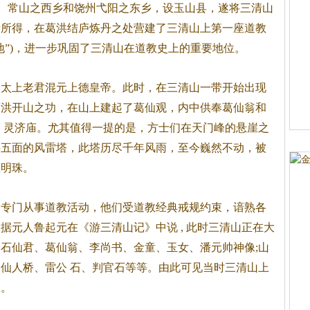
乡、常山之西乡和饶州弋阳之东乡，设玉山县，遂将三清山
缘所得，在葛洪结庐炼丹之处营建了三清山上第一座道教
福地”)，进一步巩固了三清山在道教史上的重要地位。
为太上老君混元上德皇帝。此时，在三清山一带开始出现
葛洪开山之功，在山上建起了葛仙观，内中供奉葛仙翁和
、灵济庙。尤其值得一提的是，方士们在天门峰的悬崖之
层五面的风雷塔，此塔历尽千年风雨，至今巍然不动，被
烂明珠。
们专门从事道教活动，他们受道教经典戒规约束，谙熟各
据元人鲁起元在《游三清山记》中说 , 此时三清山正在大
石仙君、葛仙翁、李尚书、金童、玉女、潘元帅神像;山
仙人桥、雷公 石、判官石等等。由此可见当时三清山上
教。