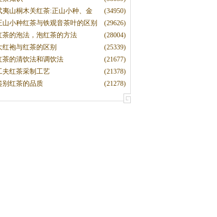
武夷山桐木关红茶:正山小种、金
(34950)
正山小种红茶与铁观音茶叶的区别
(29626)
红茶的泡法，泡红茶的方法
(28004)
大红袍与红茶的区别
(25339)
红茶的清饮法和调饮法
(21677)
工夫红茶采制工艺
(21378)
鉴别红茶的品质
(21278)