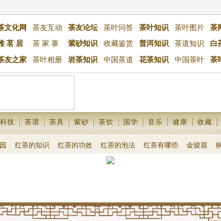
茶文化网
茶友互动
茶友论坛
茶叶问答
茶叶知识
茶叶图片
茶
雅 茗 居
茶 家 寨
紫砂知识
收藏鉴赏
普洱知识
茶道知识
白
茶友之家
茶叶相册
岩茶知识
中国茶道
花茶知识
中国茶叶
茶
科技
茶谱
茶具
紫砂
茶饮
国学
音乐
健康
收藏
园
红茶的知识
红茶的功效
红茶的泡法
红茶有哪些
金骏眉