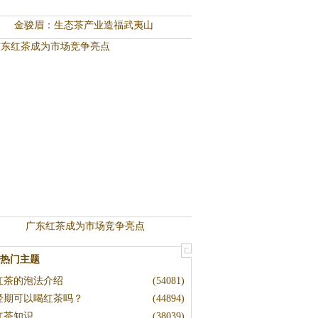
金骏眉：生态茶产业造福武夷山
广东红茶成为市场竞争亮点
热门主题
红茶的泡法介绍
(54081)
经期可以喝红茶吗？
(44894)
红茶知识
(38039)