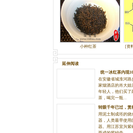
小种红茶
[资
延伸阅读
统一冰红茶内现1
在安徽省城淮河路
家烟酒店的肖大姐
年轻人，他们买了
茶，喝完一瓶...
转眼千年已过，赏
用泥土制成坯的烧
成家居
器，人类最早使用
器。用江苏宜兴紫
而成的紫砂壶...