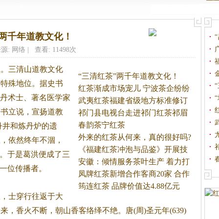
”两千年道教文化！
源: 网络 | 查看: 11498次
系。
三清山道教文化
“三清红茶”两千年道教文化！
有特殊地位。据史书
红茶渐成市场宠儿 宁波茶企纷纷
，炼丹术士、著名医学家
武夷红茶福建省级地方标准修订
著书立说，宣扬道教
通
祁门县电视台走进祁门红茶祁眉
春韵茶宁红茶
丹井和炼丹炉的遗
外来的红茶从何来，真的很好吗?
载，依然终年不涸，
《福建红茶冲泡与品鉴》开展技
”。于是葛洪便成了三
术
安徽：倾情服务茶叶生产 着力打
第一位传播者。
凤牌红茶新增合作客商20家 合作
筠连红茶 品牌价值达4.88亿元
教，士穿行往返于大
，香火不断，朝山香客络绎不绝。唐(周)圣元年(639)