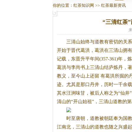
你的位置：
红茶知识网
>>
红茶最新资讯
“三清红茶
来
三清山始终与道教有密切的关
开始于晋代葛洪，葛洪在三清山拥
记载，东晋升平年间(357-361)年
葛洪与李尚书上三清山结庐炼丹，
教义，至今山上还留 有葛洪所掘的
迹。尤其是那口丹井，历时一千余
其水汪洌味甘，被后人称之为“仙井
清山的“开山始祖”，三清山道教的
时至唐朝，道教被朝廷奉为国
江南北，三清山的道教也随之兴盛起来