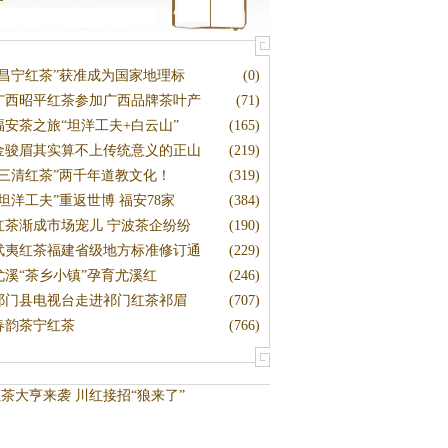
“昌宁红茶”获准成为国家地理标
(0)
广西昭平红茶参加广西品牌茶叶产
(71)
福安茶之旅“坦洋工夫+白云山”
(165)
金骏眉其实算不上传统意义的正山
(219)
“三清红茶”两千年道教文化！
(319)
“坦洋工夫”重返世博 福安78家
(384)
红茶渐成市场宠儿 宁波茶企纷纷
(190)
武夷红茶福建省级地方标准修订通
(229)
尤溪“茶乡小镇”孕育尤溪红
(246)
祁门县电视台走进祁门红茶祁眉
(707)
春韵茶宁红茶
(766)