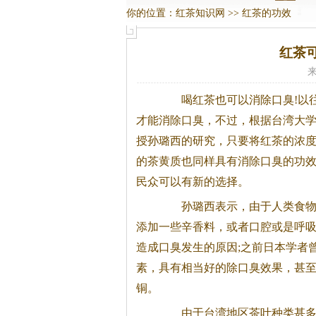
你的位置：
红茶知识网
>>
红茶的功效
红茶
来
喝
红茶
也可以消除口臭!以
才能消除口臭，不过，根据台湾大
授孙璐西的研究，只要将
红茶
的浓
的茶黄质也同样具有消除口臭的功
民众可以有新的选择。
孙璐西表示，由于人类食物
添加一些辛香料，或者口腔或是呼
造成口臭发生的原因;之前日本学者
素，具有相当好的除口臭效果，甚
铜。
由于台湾地区茶叶种类甚多，