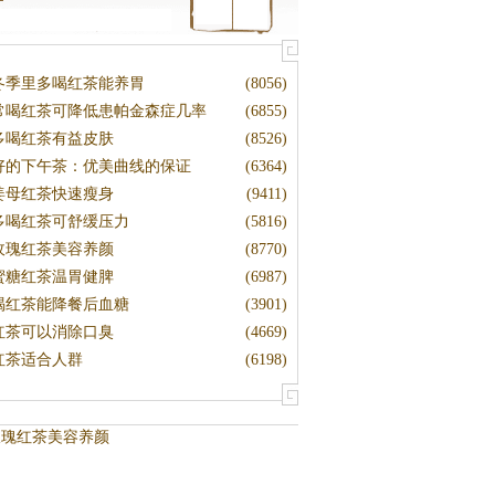
冬季里多喝红茶能养胃
(8056)
常喝红茶可降低患帕金森症几率
(6855)
多喝红茶有益皮肤
(8526)
好的下午茶：优美曲线的保证
(6364)
姜母红茶快速瘦身
(9411)
多喝红茶可舒缓压力
(5816)
玫瑰红茶美容养颜
(8770)
蜜糖红茶温胃健脾
(6987)
喝红茶能降餐后血糖
(3901)
红茶可以消除口臭
(4669)
红茶适合人群
(6198)