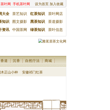
茶叶网
手机茶叶网
设为首页
加入收藏
网大全
茶艺知识
红茶知识
茶叶网店
茶知识
图文摄影
黑茶知识
茶道摄影
叶资讯
中国茶网
绿茶知识
茶叶信息
香道
沉香
自然疗法
商城
桐木正山小种
安徽祁门红茶