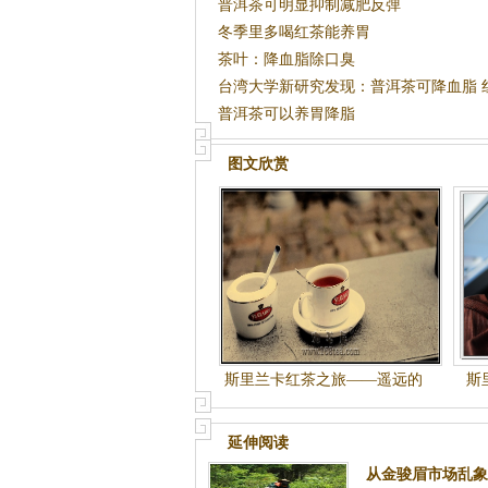
普洱茶可明显抑制减肥反弹
冬季里多喝红茶能养胃
茶叶：降血脂除口臭
台湾大学新研究发现：普洱茶可降血脂 
除口臭
普洱茶可以养胃降脂
图文欣赏
斯里兰卡红茶之旅——遥远的
斯
故国
延伸阅读
从金骏眉市场乱象