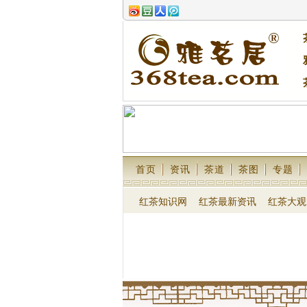
首页
资讯
茶道
茶图
专题
红茶知识网
红茶最新资讯
红茶大观