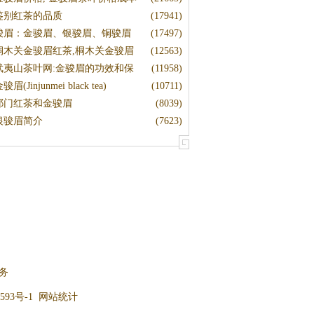
鉴别红茶的品质
(17941)
骏眉：金骏眉、银骏眉、铜骏眉
(17497)
桐木关金骏眉红茶,桐木关金骏眉
(12563)
武夷山茶叶网:金骏眉的功效和保
(11958)
骏眉(Jinjunmei black tea)
(10711)
祁门红茶和金骏眉
(8039)
银骏眉简介
(7623)
务
593号-1
网站统计