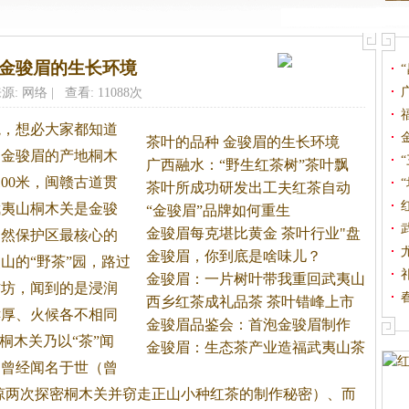
 金骏眉的生长环境
源: 网络 | 查看: 11088次
境，想必大家都知道
茶叶的品种 金骏眉的生长环境
？金骏眉的产地桐木
广西融水：“野生红茶树”茶叶飘
00米，闽赣古道贯
茶叶所成功研发出工夫红茶自动
武夷山桐木关是金骏
化
“金骏眉”品牌如何重生
金骏眉每克堪比黄金 茶叶行业"盘
自然保护区最核心的
金骏眉，你到底是啥味儿？
山的“野茶”园，路过
金骏眉：一片树叶带我重回武夷山
作坊，闻到的是浸润
西乡红茶成礼品茶 茶叶错峰上市
酵厚、火候各不相同
金骏眉品鉴会：首泡金骏眉制作
桐木关乃以“茶”闻
人
金骏眉：生态茶产业造福武夷山茶
是曾经闻名于世（曾
农
琼两次探密桐木关并窃走正山小种
红茶
的制作秘密）、而