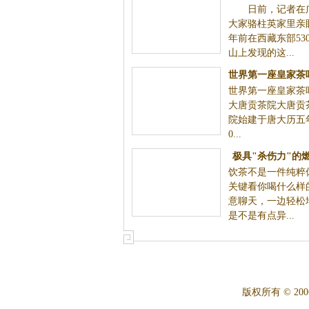
日前，记者在广
瓷”估值1.
大家骆柱英家里亲
年前在西藏东部53
山上发现的这...
世界第一座皇家茶
世界第一座皇家茶
里？
大唐贡茶院大唐贡
院始建于唐大历五
0...
极具"杀伤力"的
饮茶不是一件纯粹
关键看你喝什么样
意聊天，一边轻松
是不是有点异...
版权所有 © 2006