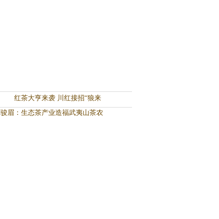
红茶大亨来袭 川红接招“狼来