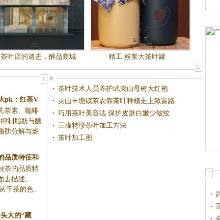
开茶叶店的请进，醉品商城
精工 粉浆大茶叶罐
火爆招商
茶叶技术人员养护武夷山母树大红袍
大pk：红茶V
灵山丰塘镇茶农靠茶叶种植走上致富路
儿茶素、咖啡
巧用茶叶美容法 保护皮肤白嫩少皱纹
可抑制脂肪与醣
三峰特珍茶叶加工方法
脂肪分解与燃
茶叶加工图
的品质特征和
茶的品质特
法
方面去描述。
从干茶的色、
人头大的“藏