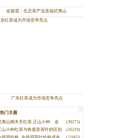
金骏眉：生态茶产业造福武夷山
广东红茶成为市场竞争亮点
热门主题
武夷山桐木关红茶:正山小种、金
(30273)
正山小种红茶与铁观音茶叶的区别
(26219)
金骏眉价格, 金骏眉茶叶价格成本
(21665)