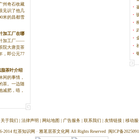
州奇石收藏
2亿元
眼见识了他几
00米的昌都雪
叶加工厂在哪
金
叶加工厂——
茶院大唐贡茶
年，即公元77
燃脂茶叶介绍
休闲的事情，
的茶。一边随
地减肥，唔，
关于我们
|
法律声明
|
网站地图
|
广告服务
|
联系我们
|
友情链接
|
移动服
-2014 红茶知识网 · 雅茗居茶文化网 All Rights Reserved
闽ICP备2025091