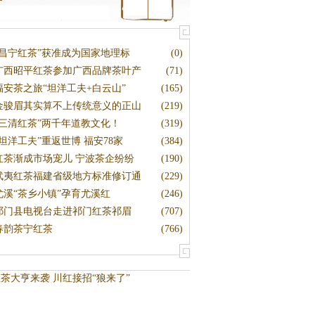
“昌宁红茶”获准成为国家地理标
(0)
广西昭平红茶参加广西品牌茶叶产
(71)
福安茶之旅“坦洋工夫+白云山”
(165)
金骏眉其实算不上传统意义的正山
(219)
“三清红茶”两千年道教文化！
(319)
“坦洋工夫”重返世博 福安78家
(384)
红茶渐成市场宠儿 宁波茶企纷纷
(190)
武夷红茶福建省级地方标准修订通
(229)
尤溪“茶乡小镇”孕育尤溪红
(246)
祁门县电视台走进祁门红茶祁眉
(707)
春韵茶宁红茶
(766)