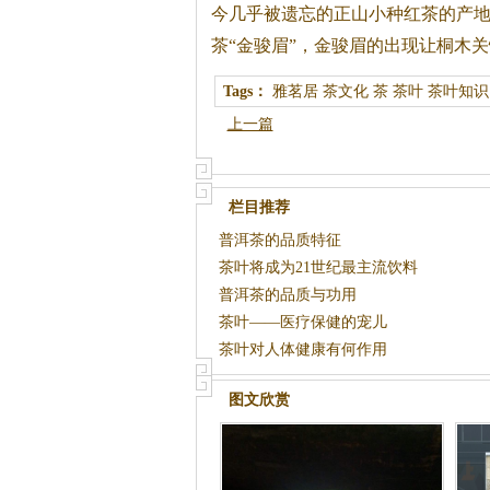
今几乎被遗忘的正山小种
红茶
的产
茶
“金骏眉”，金骏眉的出现让桐木
Tags：
雅茗居
茶文化
茶
茶叶
茶叶知识
上一篇
栏目推荐
普洱茶的品质特征
茶叶将成为21世纪最主流饮料
普洱茶的品质与功用
茶叶——医疗保健的宠儿
茶叶对人体健康有何作用
图文欣赏