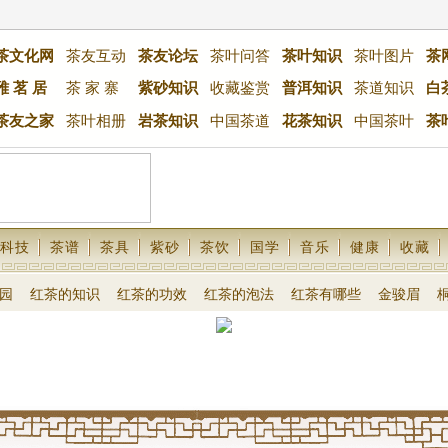
茶文化网
茶友互动
茶友论坛
茶叶问答
茶叶知识
茶叶图片
茶
雅 茗 居
茶 家 寨
紫砂知识
收藏鉴赏
普洱知识
茶道知识
白
茶友之家
茶叶相册
岩茶知识
中国茶道
花茶知识
中国茶叶
茶
科技
茶谱
茶具
紫砂
茶饮
国学
音乐
健康
收藏
园
红茶的知识
红茶的功效
红茶的泡法
红茶有哪些
金骏眉