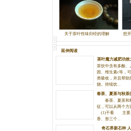
关于茶叶性味归经的理解
想
延伸阅读
茶叶魔力减肥功效
茶饮中含有多酚、
S绿茶
因、维生素c等，
类吸收，并且帮助
烧。持续饮...
春茶、夏茶与秋茶
春茶、夏茶和秋
鉴别方
征，可以从两个
(1)干看 主要
香、形三个...
奇石界新石种 