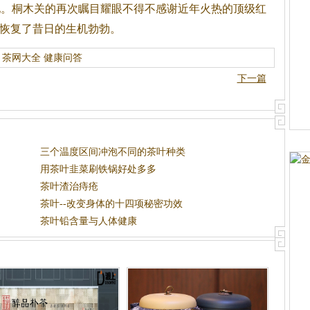
地。桐木关的再次瞩目耀眼不得不感谢近年火热的顶级
红
关恢复了昔日的生机勃勃。
茶网大全
健康问答
下一篇
三个温度区间冲泡不同的茶叶种类
用茶叶韭菜刷铁锅好处多多
茶叶渣治痔疮
茶叶--改变身体的十四项秘密功效
茶叶铅含量与人体健康