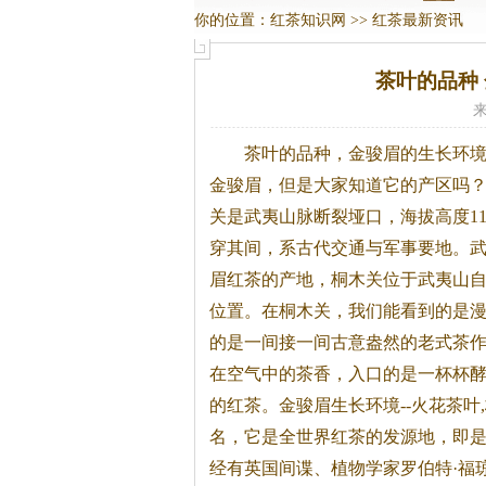
你的位置：
红茶知识网
>>
红茶最新资讯
茶叶的品种
来
茶叶的品种，金骏眉的生长环
金骏眉，但是大家知道它的产区吗
关是武夷山脉断裂垭口，海拔高度11
穿其间，系古代交通与军事要地。
眉
红茶
的产地，桐木关位于武夷山
位置。在桐木关，我们能看到的是漫
的是一间接一间古意盎然的老式茶
在空气中的茶香，入口的是一杯杯
的
红茶
。金骏眉生长环境--火花茶叶,
名，它是全世界
红茶
的发源地，即
经有英国间谍、植物学家罗伯特·福